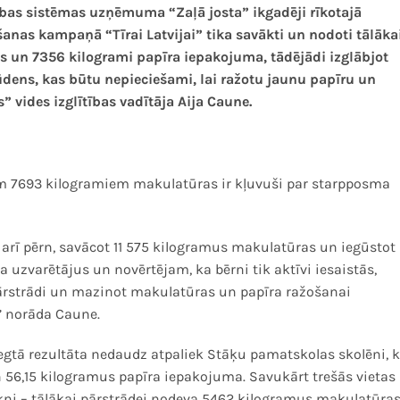
ības sistēmas uzņēmuma “Zaļā josta” ikgadēji rīkotajā
nas kampaņā “Tīrai Latvijai” tika savākti un nodoti tālāka
s un 7356 kilogrami papīra iepakojuma, tādējādi izglābjot
dens, kas būtu nepieciešami, lai ražotu jaunu papīru un
 vides izglītības vadītāja Aija Caune.
em 7693 kilogramiem makulatūras ir kļuvuši par starpposma
arī pērn, savācot 11 575 kilogramus makulatūras un iegūstot
 uzvarētājus un novērtējam, ka bērni tik aktīvi iesaistās,
pārstrādi un mazinot makulatūras un papīra ražošanai
 norāda Caune.
tā rezultāta nedaudz atpaliek Stāķu pamatskolas skolēni, k
56,15 kilogramus papīra iepakojuma. Savukārt trešās vietas
kņi – tālākai pārstrādei nodeva 5462 kilogramus makulatūras