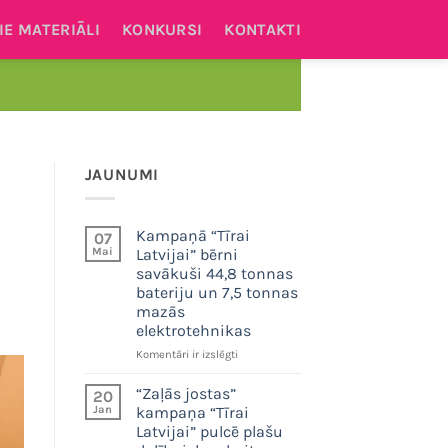
IE MATERIĀLI
KONKURSI
KONTAKTI
.
JAUNUMI
Kampaņā “Tīrai
07
Mai
Latvijai” bērni
savākuši 44,8 tonnas
bateriju un 7,5 tonnas
mazās
elektrotehnikas
Kampaņā
Komentāri ir izslēgti
“Tīrai
Latvijai”
“Zaļās jostas”
20
bērni
Jan
kampaņa “Tīrai
savākuši
Latvijai” pulcē plašu
44,8