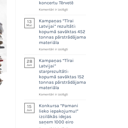
koncertu Tērvetē
“Zaļā
Komentāri ir izslēgti
josta”
23.
Kampaņas “Tīrai
13
maijā
Mai
Latvijai” rezultāti:
aicina
kopumā savāktas 452
uz
tonnas pārstrādājama
vides
materiāla
svētkiem
un
Kampaņas
Komentāri ir izslēgti
bezmaksas
“Tīrai
Fiņķa
Latvijai”
Kampaņas “Tīrai
28
koncertu
rezultāti:
Jan
Latvijai”
Tērvetē
kopumā
starprezultāti:
savāktas
kopumā savāktas 152
452
tonnas pārstrādājama
tonnas
materiāla
pārstrādājama
materiāla
Kampaņas
Komentāri ir izslēgti
“Tīrai
Latvijai”
Konkursa “Pamani
15
starprezultāti:
Jan
lieko iepakojumu!”
kopumā
izcilākās idejas
savāktas
saņem 1000 eiro
152