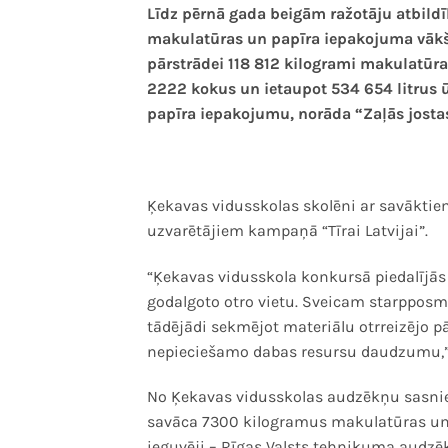
Līdz pērnā gada beigām ražotāju atbild
makulatūras un papīra iepakojuma vākša
pārstrādei 118 812 kilogrami makulatūra
2222 kokus un ietaupot 534 654 litrus ū
papīra iepakojumu, norāda “Zaļās jostas”
Ķekavas vidusskolas skolēni ar savākti
uzvarētājiem kampaņā “Tīrai Latvijai”.
“Ķekavas vidusskola konkursā piedalījās 
godalgoto otro vietu. Sveicam starpposma
tādējādi sekmējot materiālu otrreizējo 
nepieciešamo dabas resursu daudzumu,”
No Ķekavas vidusskolas audzēkņu sasnieg
savāca 7300 kilogramus makulatūras un 
ieguvēji – Rīgas Valsts tehnikuma audzē