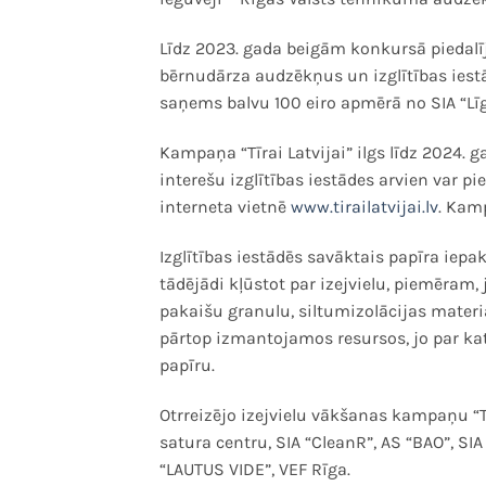
Līdz 2023. gada beigām konkursā piedalījā
bērnudārza audzēkņus un izglītības iestā
saņems balvu 100 eiro apmērā no SIA “Lī
Kampaņa “Tīrai Latvijai” ilgs līdz 2024. 
interešu izglītības iestādes arvien var 
interneta vietnē
www.tirailatvijai.lv
. Kamp
Izglītības iestādēs savāktais papīra iep
tādējādi kļūstot par izejvielu, piemēra
pakaišu granulu, siltumizolācijas materi
pārtop izmantojamos resursos, jo par ka
papīru.
Otrreizējo izejvielu vākšanas kampaņu “Tīr
satura centru, SIA “CleanR”, AS “BAO”, SIA 
“LAUTUS VIDE”, VEF Rīga.