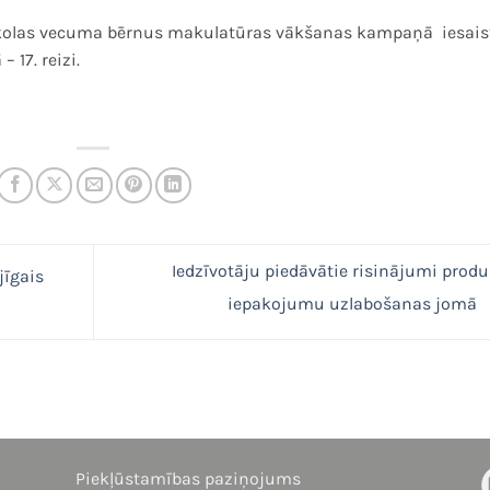
sskolas vecuma bērnus makulatūras vākšanas kampaņā iesais
– 17. reizi.
Iedzīvotāju piedāvātie risinājumi prod
jīgais
iepakojumu uzlabošanas jomā
Piekļūstamības paziņojums