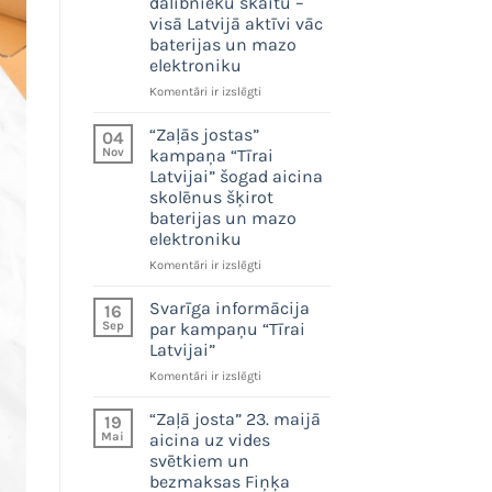
dalībnieku skaitu –
tonnas
visā Latvijā aktīvi vāc
bateriju
baterijas un mazo
un
elektroniku
7,5
tonnas
“Zaļās
Komentāri ir izslēgti
mazās
jostas”
elektrotehnikas
kampaņa
“Zaļās jostas”
04
“Tīrai
Nov
kampaņa “Tīrai
Latvijai”
Latvijai” šogad aicina
pulcē
skolēnus šķirot
plašu
baterijas un mazo
dalībnieku
elektroniku
skaitu
–
“Zaļās
Komentāri ir izslēgti
visā
jostas”
Latvijā
kampaņa
Svarīga informācija
16
aktīvi
“Tīrai
Sep
par kampaņu “Tīrai
vāc
Latvijai”
Latvijai”
baterijas
šogad
un
Svarīga
Komentāri ir izslēgti
aicina
mazo
informācija
skolēnus
elektroniku
par
šķirot
“Zaļā josta” 23. maijā
19
kampaņu
baterijas
Mai
aicina uz vides
“Tīrai
un
svētkiem un
Latvijai”
mazo
bezmaksas Fiņķa
elektroniku