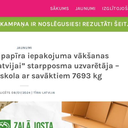
SĀKUMS
JAUNUMI
IZGLĪTOJOŠ
KAMPAŅA IR NOSLĒGUSIES! REZULTĀTI ŠEIT
JAUNUMI
 papīra iepakojuma vākšanas
tvijai” starpposma uzvarētāja –
skola ar savāktiem 7693 kg
LICĒTS
08/01/2024
|
TĪRAI LATVIJAI