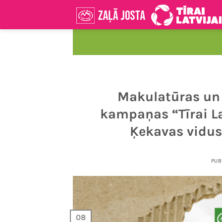
Skip
to
content
Makulatūras un
kampaņas “Tīrai La
Ķekavas vidus
PUB
08