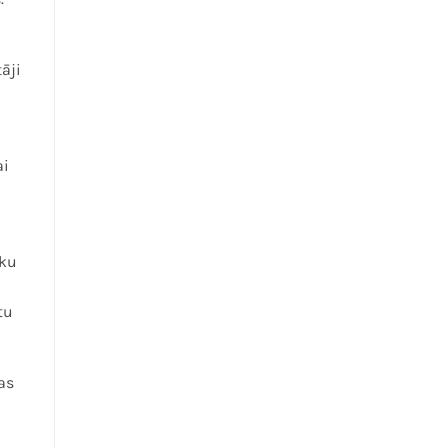
āji
ai
eku
tu
as