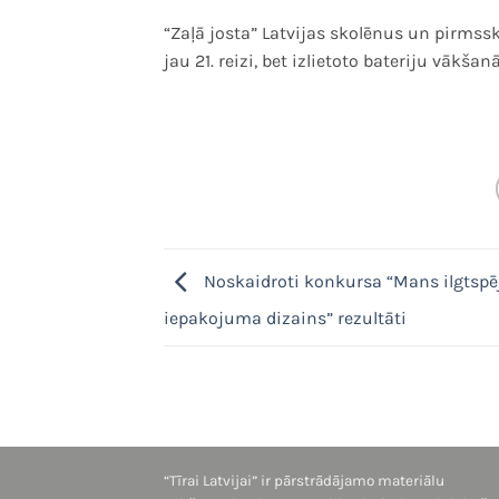
“Zaļā josta” Latvijas skolēnus un pirm
jau 21. reizi, bet izlietoto bateriju vākšanā 
Noskaidroti konkursa “Mans ilgtspē
iepakojuma dizains” rezultāti
“Tīrai Latvijai” ir pārstrādājamo materiālu