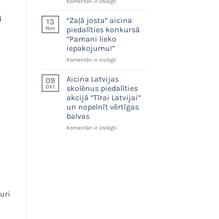
tonnas
Konkursa
Komentāri ir izslēgti
pārstrādājama
“Pamani
materiāla
i
lieko
“Zaļā josta” aicina
13
iepakojumu!”
Nov
piedalīties konkursā
izcilākās
“Pamani lieko
idejas
iepakojumu!”
saņem
1000
“Zaļā
Komentāri ir izslēgti
eiro
josta”
aicina
Aicina Latvijas
09
piedalīties
Okt
skolēnus piedalīties
konkursā
akcijā “Tīrai Latvijai”
“Pamani
un nopelnīt vērtīgas
lieko
balvas
iepakojumu!”
Aicina
Komentāri ir izslēgti
Latvijas
skolēnus
piedalīties
akcijā
“Tīrai
Latvijai”
un
uri
nopelnīt
vērtīgas
balvas
.