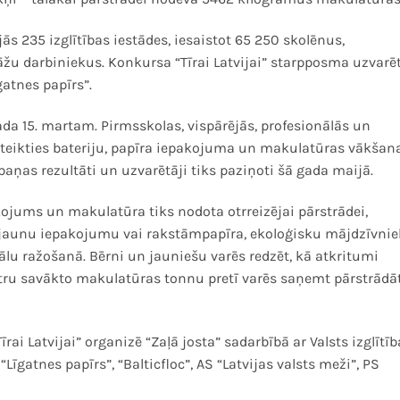
s 235 izglītības iestādes, iesaistot 65 250 skolēnus,
žu darbiniekus. Konkursa “Tīrai Latvijai” starpposma uzvarēt
gatnes papīrs”.
gada 15. martam.
Pirmsskolas, vispārējās, profesionālās un
pieteikties bateriju, papīra iepakojuma un makulatūras vākšan
aņas rezultāti un uzvarētāji tiks paziņoti šā gada maijā.
akojums un makulatūra tiks nodota otrreizējai pārstrādei,
m, jaunu iepakojumu vai rakstāmpapīra, ekoloģisku mājdzīvni
ālu ražošanā. Bērni un jauniešu varēs redzēt, kā atkritumi
tru savākto makulatūras tonnu pretī varēs saņemt pārstrādā
ai Latvijai” organizē “Zaļā josta” sadarbībā ar Valsts izglītīb
“Līgatnes papīrs”, “Balticfloc”, AS “Latvijas valsts meži”, PS