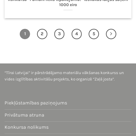
1000 eiro
1
2
3
4
5
“Tīrai Latvijai” ir pārstrādājamo materiālu vākšanas konkurss un
vides izglītības aktivitāšu projekts, ko organizē “Zaļā josta”.
Piekļūstamības paziņojums
Privātuma atruna
Konkursa nolikums