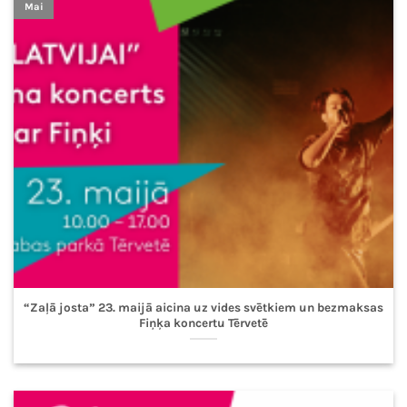
Mai
“Zaļā josta” 23. maijā aicina uz vides svētkiem un bezmaksas
Fiņķa koncertu Tērvetē