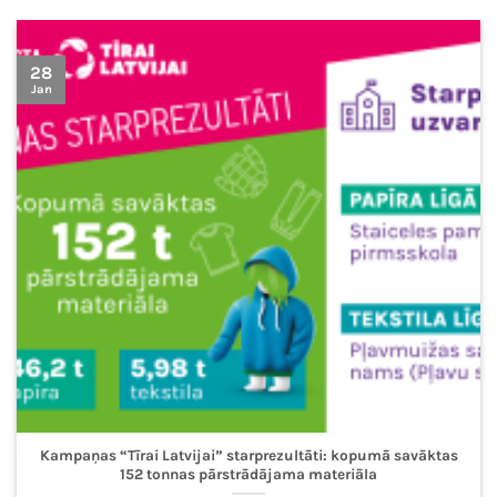
28
Jan
Kampaņas “Tīrai Latvijai” starprezultāti: kopumā savāktas
152 tonnas pārstrādājama materiāla