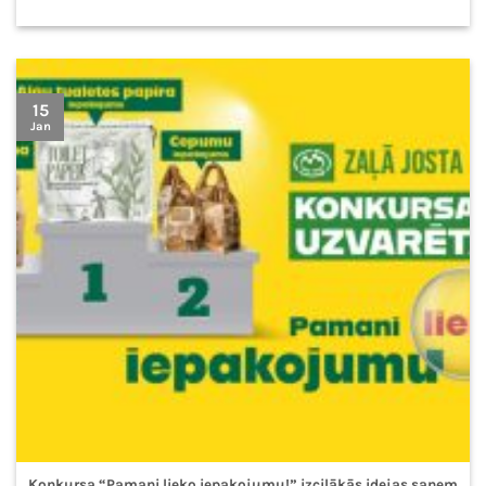
15
Jan
Konkursa “Pamani lieko iepakojumu!” izcilākās idejas saņem