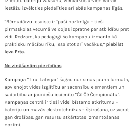
izlietoto bateriju vākšanu, vienlaikus arvien vairāk
iestāžu izvēloties piedalīties arī abās kampaņas līgās.
“Bērnudārzu iesaiste ir īpaši nozīmīga – tieši
pirmsskolas vecumā veidojas izpratne par atbildību pret
vidi. Redzam, ka pedagogi šo kampaņu izmanto kā
praktisku mācību rīku, iesaistot arī vecākus,”
piebilst
Ieva Erta.
No zināšanām pie rīcības
Kampaņa “Tīrai Latvijai” šogad norisinās jaunā formātā,
apvienojot vides izglītību ar sacensību elementiem un
sadarbību ar jauniešu iecienīto “Čē Čē Čempionātu”.
Kampaņas centrā ir tieši videi bīstamo atkritumu –
bateriju un mazās elektrotehnikas – šķirošana, uzsverot
gan drošības, gan resursu atkārtotas izmantošanas
nozīmi.