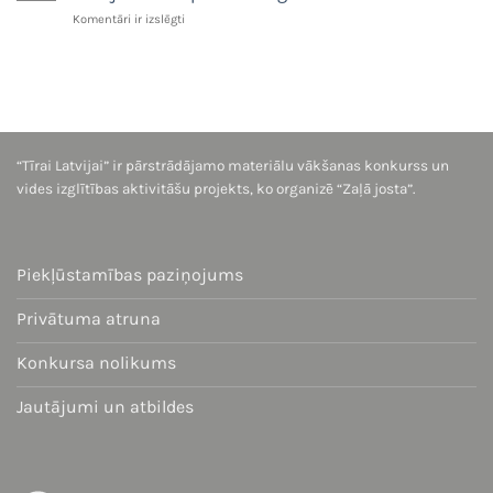
konkursā
Aicina
Komentāri ir izslēgti
“Pamani
Latvijas
lieko
skolēnus
iepakojumu!”
piedalīties
akcijā
“Tīrai
Latvijai”
un
“Tīrai Latvijai” ir pārstrādājamo materiālu vākšanas konkurss un
nopelnīt
vērtīgas
vides izglītības aktivitāšu projekts, ko organizē “Zaļā josta”.
balvas
Piekļūstamības paziņojums
Privātuma atruna
Konkursa nolikums
Jautājumi un atbildes