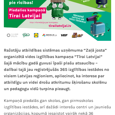
Ražotāju atbildības sistēmas uzņēmuma “Zaļā josta”
organizētā vides izglītības kampaņa “Tīrai Latvijai”
šajā mācību gadā guvusi īpaši plašu atsaucību –
dalībai tajā jau reģistrējušās 365 izglītības iestādes no
visiem Latvijas reģioniem, apliecinot, ka interese par
atbildīgu un videi drošu atkritumu šķirošanu skolēnu
un pedagogu vidū turpina pieaugt.
Kampaņā piedalās gan skolas, gan pirmsskolas
izglītības iestādes, arī dažādi interešu centri un jauniešu
organizācijas, kopumā iesaistot vairāk nekā 36