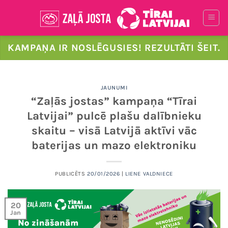
Skip
to
content
KAMPAŅA IR NOSLĒGUSIES! REZULTĀTI ŠEIT.
JAUNUMI
“Zaļās jostas” kampaņa “Tīrai
Latvijai” pulcē plašu dalībnieku
skaitu – visā Latvijā aktīvi vāc
baterijas un mazo elektroniku
PUBLICĒTS
20/01/2026
|
LIENE VALDNIECE
20
Jan