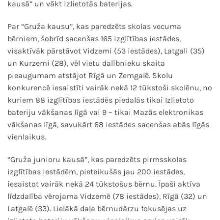
kausā” un vākt izlietotās baterijas.
Par “Gruža kausu”, kas paredzēts skolas vecuma
bērniem, šobrīd sacenšas 165 izglītības iestādes,
visaktīvāk pārstāvot Vidzemi (53 iestādes), Latgali (35)
un Kurzemi (28), vēl vietu dalībnieku skaita
pieaugumam atstājot Rīgā un Zemgalē. Skolu
konkurencē iesaistīti vairāk nekā 12 tūkstoši skolēnu, no
kuriem 88 izglītības iestādēs piedalās tikai Izlietoto
bateriju vākšanas līgā vai 9 – tikai Mazās elektronikas
vākšanas līgā, savukārt 68 iestādes sacenšas abās līgās
vienlaikus.
“Gruža junioru kausā”, kas paredzēts pirmsskolas
izglītības iestādēm, pieteikušās jau 200 iestādes,
iesaistot vairāk nekā 24 tūkstošus bērnu. Īpaši aktīva
līdzdalība vērojama Vidzemē (78 iestādes), Rīgā (32) un
Latgalē (33). Lielākā daļa bērnudārzu fokusējas uz