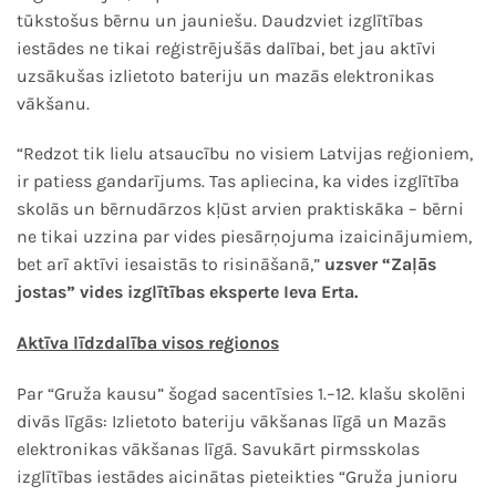
tūkstošus bērnu un jauniešu. Daudzviet izglītības
iestādes ne tikai reģistrējušās dalībai, bet jau aktīvi
uzsākušas izlietoto bateriju un mazās elektronikas
vākšanu.
“Redzot tik lielu atsaucību no visiem Latvijas reģioniem,
ir patiess gandarījums. Tas apliecina, ka vides izglītība
skolās un bērnudārzos kļūst arvien praktiskāka – bērni
ne tikai uzzina par vides piesārņojuma izaicinājumiem,
bet arī aktīvi iesaistās to risināšanā,”
uzsver “Zaļās
jostas” vides izglītības eksperte Ieva Erta.
Aktīva līdzdalība visos reģionos
Par “Gruža kausu” šogad sacentīsies 1.–12. klašu skolēni
divās līgās: Izlietoto bateriju vākšanas līgā un Mazās
elektronikas vākšanas līgā. Savukārt pirmsskolas
izglītības iestādes aicinātas pieteikties “Gruža junioru