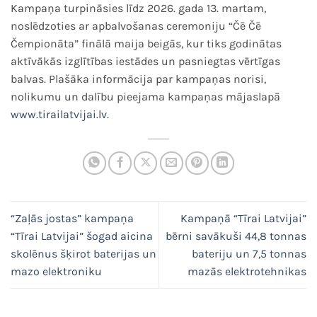
Kampaņa turpināsies līdz 2026. gada 13. martam,
noslēdzoties ar apbalvošanas ceremoniju “Čē Čē
Čempionāta” finālā maija beigās, kur tiks godinātas
aktīvākās izglītības iestādes un pasniegtas vērtīgas
balvas. Plašāka informācija par kampaņas norisi,
nolikumu un dalību pieejama kampaņas mājaslapā
www.tirailatvijai.lv
.
“Zaļās jostas” kampaņa
Kampaņā “Tīrai Latvijai”
“Tīrai Latvijai” šogad aicina
bērni savākuši 44,8 tonnas
skolēnus šķirot baterijas un
bateriju un 7,5 tonnas
mazo elektroniku
mazās elektrotehnikas