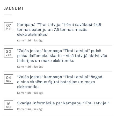
JAUNUMI
Kampaņā “Tīrai Latvijai” bērni savākuši 44,8
07
Mai
tonnas bateriju un 7,5 tonnas mazās
elektrotehnikas
Kampaņā
Komentāri ir izslēgti
“Tīrai
Latvijai”
“Zaļās jostas” kampaņa “Tīrai Latvijai” pulcē
20
bērni
Jan
plašu dalībnieku skaitu – visā Latvijā aktīvi vāc
savākuši
baterijas un mazo elektroniku
44,8
“Zaļās
Komentāri ir izslēgti
tonnas
jostas”
bateriju
kampaņa
un
“Zaļās jostas” kampaņa “Tīrai Latvijai” šogad
04
“Tīrai
7,5
Nov
aicina skolēnus šķirot baterijas un mazo
Latvijai”
tonnas
elektroniku
pulcē
mazās
“Zaļās
Komentāri ir izslēgti
plašu
elektrotehnikas
jostas”
dalībnieku
kampaņa
skaitu
Svarīga informācija par kampaņu “Tīrai Latvijai”
16
“Tīrai
–
Sep
Svarīga
Komentāri ir izslēgti
Latvijai”
visā
informācija
šogad
Latvijā