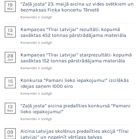
par
“Zaļā josta” 23. maijā aicina uz vides svētkiem un
aicina
19
aktīvi
kampaņu
Mai
bezmaksas Fiņķa koncertu Tērvetē
skolēnus
vāc
“Tīrai
šķirot
baterijas
“Zaļā
Komentāri ir izslēgti
Latvijai”
baterijas
un
josta”
un
mazo
23.
Kampaņas “Tīrai Latvijai” rezultāti: kopumā
13
mazo
elektroniku
maijā
Mai
savāktas 452 tonnas pārstrādājama materiāla
elektroniku
aicina
Kampaņas
Komentāri ir izslēgti
uz
“Tīrai
vides
Latvijai”
Kampaņas “Tīrai Latvijai” starprezultāti: kopumā
svētkiem
28
rezultāti:
un
Jan
savāktas 152 tonnas pārstrādājama materiāla
kopumā
bezmaksas
Kampaņas
Komentāri ir izslēgti
savāktas
Fiņķa
“Tīrai
452
koncertu
Latvijai”
Konkursa “Pamani lieko iepakojumu!” izcilākās
tonnas
15
Tērvetē
starprezultāti:
pārstrādājama
Jan
idejas saņem 1000 eiro
kopumā
materiāla
Konkursa
Komentāri ir izslēgti
savāktas
“Pamani
152
lieko
“Zaļā josta” aicina piedalīties konkursā “Pamani
tonnas
13
iepakojumu!”
pārstrādājama
Nov
lieko iepakojumu!”
izcilākās
materiāla
“Zaļā
Komentāri ir izslēgti
idejas
josta”
saņem
aicina
Aicina Latvijas skolēnus piedalīties akcijā “Tīrai
1000
09
piedalīties
eiro
Okt
Latvijai” un nopelnīt vērtīgas balvas