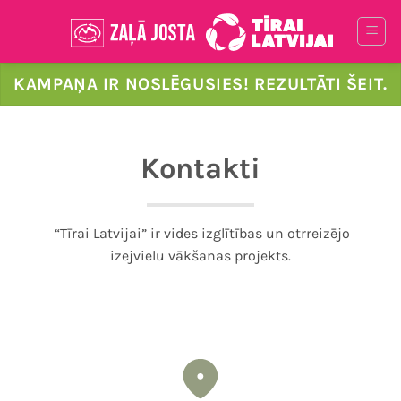
Skip
to
content
KAMPAŅA IR NOSLĒGUSIES! REZULTĀTI ŠEIT.
Kontakti
“Tīrai Latvijai” ir vides izglītības un otrreizējo
izejvielu vākšanas projekts.