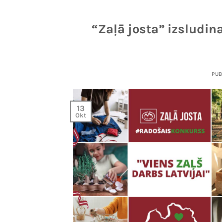
“Zaļā josta” izsludin
PU
13
Okt