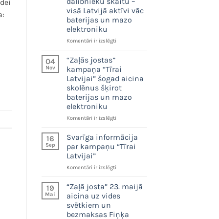
dalībnieku skaitu –
dei
tonnas
visā Latvijā aktīvi vāc
bateriju
a:
baterijas un mazo
un
elektroniku
7,5
tonnas
“Zaļās
Komentāri ir izslēgti
mazās
jostas”
elektrotehnikas
kampaņa
“Zaļās jostas”
04
“Tīrai
Nov
kampaņa “Tīrai
Latvijai”
Latvijai” šogad aicina
pulcē
skolēnus šķirot
plašu
baterijas un mazo
dalībnieku
elektroniku
skaitu
–
“Zaļās
Komentāri ir izslēgti
visā
jostas”
Latvijā
kampaņa
Svarīga informācija
16
aktīvi
“Tīrai
Sep
par kampaņu “Tīrai
vāc
Latvijai”
Latvijai”
baterijas
šogad
un
Svarīga
Komentāri ir izslēgti
aicina
mazo
informācija
skolēnus
elektroniku
par
šķirot
“Zaļā josta” 23. maijā
19
kampaņu
baterijas
Mai
aicina uz vides
“Tīrai
un
svētkiem un
Latvijai”
mazo
bezmaksas Fiņķa
elektroniku