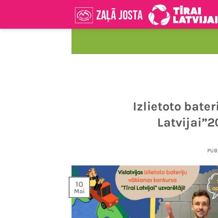
Skip
to
content
Izlietoto bate
Latvijai”2
PUB
10
Mai