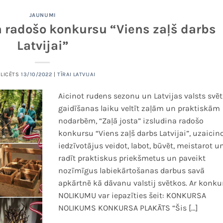
JAUNUMI
a radošo konkursu “Viens zaļš darbs
Latvijai”
BLICĒTS
13/10/2022
|
TĪRAI LATVIJAI
Aicinot rudens sezonu un Latvijas valsts svē
gaidīšanas laiku veltīt zaļām un praktiskām
nodarbēm, “Zaļā josta” izsludina radošo
konkursu “Viens zaļš darbs Latvijai”, uzaicin
iedzīvotājus veidot, labot, būvēt, meistarot u
radīt praktiskus priekšmetus un paveikt
nozīmīgus labiekārtošanas darbus savā
apkārtnē kā dāvanu valstij svētkos. Ar konku
NOLIKUMU var iepazīties šeit: KONKURSA
NOLIKUMS KONKURSA PLAKĀTS “Šis […]