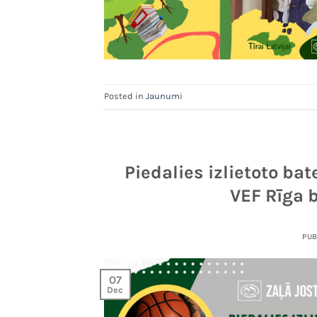
Posted in
Jaunumi
Piedalies izlietoto b
VEF Rīga 
PU
07
Dec