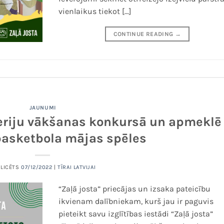
vienlaikus tiekot […]
CONTINUE READING
→
JAUNUMI
ateriju vākšanas konkursā un apmeklē
basketbola mājas spēles
BLICĒTS
07/12/2022
|
TĪRAI LATVIJAI
“Zaļā josta” priecājas un izsaka pateicību
ikvienam dalībniekam, kurš jau ir paguvis
pieteikt savu izglītības iestādi “Zaļā josta”