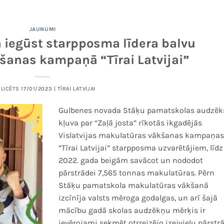
JAUNUMI
 iegūst starpposma līdera balvu
šanas kampaņā “Tīrai Latvijai”
BLICĒTS
17/01/2023
|
TĪRAI LATVIJAI
Gulbenes novada Stāķu pamatskolas audzēk
kļuva par “Zaļā josta” rīkotās ikgadējās
Vislatvijas makulatūras vākšanas kampaņa
“Tīrai Latvijai” starpposma uzvarētājiem, līdz
2022. gada beigām savācot un nododot
pārstrādei 7,565 tonnas makulatūras. Pērn
Stāķu pamatskola makulatūras vākšanā
izcīnīja valsts mēroga godalgas, un arī šajā
mācību gadā skolas audzēkņu mērķis ir
ievērojami sekmēt otrreizējo izejvielu pārstrā