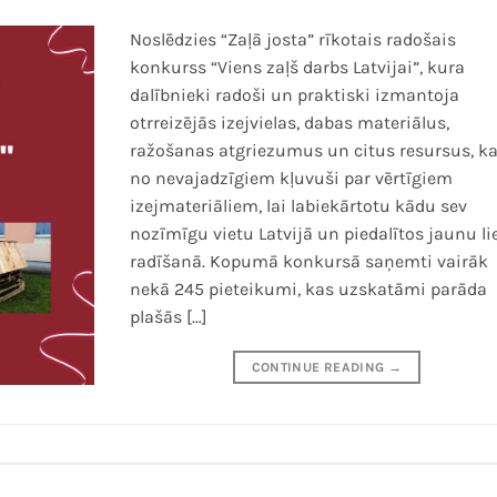
Noslēdzies “Zaļā josta” rīkotais radošais
konkurss “Viens zaļš darbs Latvijai”, kura
dalībnieki radoši un praktiski izmantoja
otrreizējās izejvielas, dabas materiālus,
ražošanas atgriezumus un citus resursus, k
no nevajadzīgiem kļuvuši par vērtīgiem
izejmateriāliem, lai labiekārtotu kādu sev
nozīmīgu vietu Latvijā un piedalītos jaunu li
radīšanā. Kopumā konkursā saņemti vairāk
nekā 245 pieteikumi, kas uzskatāmi parāda
plašās […]
CONTINUE READING
→