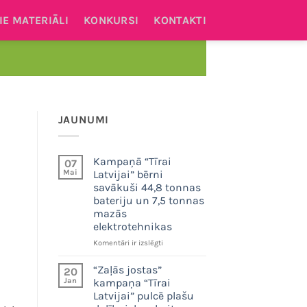
IE MATERIĀLI
KONKURSI
KONTAKTI
.
JAUNUMI
Kampaņā “Tīrai
07
Mai
Latvijai” bērni
savākuši 44,8 tonnas
bateriju un 7,5 tonnas
mazās
elektrotehnikas
Kampaņā
Komentāri ir izslēgti
“Tīrai
Latvijai”
“Zaļās jostas”
20
bērni
Jan
kampaņa “Tīrai
savākuši
Latvijai” pulcē plašu
44,8