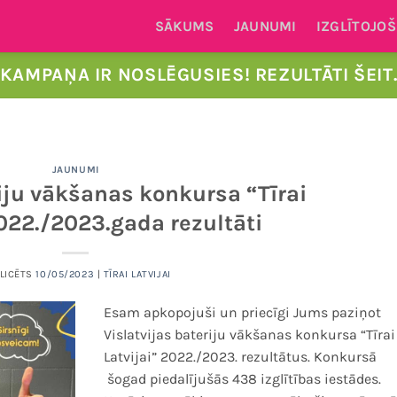
SĀKUMS
JAUNUMI
IZGLĪTOJOŠ
KAMPAŅA IR NOSLĒGUSIES! REZULTĀTI ŠEIT
JAUNUMI
riju vākšanas konkursa “Tīrai
022./2023.gada rezultāti
LICĒTS
10/05/2023
|
TĪRAI LATVIJAI
Esam apkopojuši un priecīgi Jums paziņot
Vislatvijas bateriju vākšanas konkursa “Tīrai
Latvijai” 2022./2023. rezultātus. Konkursā
šogad piedalījušās 438 izglītības iestādes.