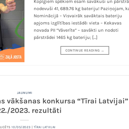
Kopīgiem spēkiem esam savākuši un pārstrā
nodevuši 41, 689.76 kg bateriju! Paziņojam, k
Nominācijā – Visvairāk savāktais bateriju
apjoms izglītības iestādē: vieta – Kekavas
novada PII “Vāverīte” – savākti un nodoti
pārstrādei 1465 kg bateriju; […]
CONTINUE READING
→
JAUNUMI
s vākšanas konkursa “Tīrai Latvijai”
2./2023. rezultāti
LICĒTS
10/05/2023
|
TĪRAI LATVIJAI