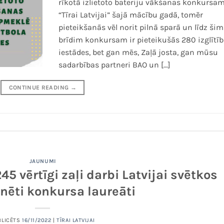
rīkotā izlietoto bateriju vākšanas konkursa
“Tīrai Latvijai” šajā mācību gadā, tomēr
pieteikšanās vēl norit pilnā sparā un līdz šim
brīdim konkursam ir pieteikušās 280 izglītī
iestādes, bet gan mēs, Zaļā josta, gan mūsu
sadarbības partneri BAO un […]
CONTINUE READING
→
JAUNUMI
45 vērtīgi zaļi darbi Latvijai svētkos
nēti konkursa laureāti
BLICĒTS
16/11/2022
|
TĪRAI LATVIJAI