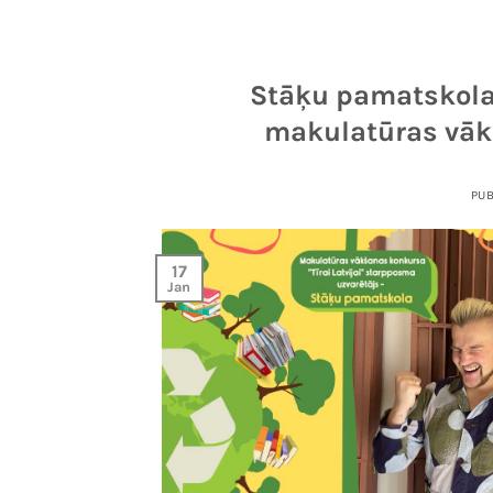
Stāķu pamatskola
makulatūras vāk
PU
17
Jan