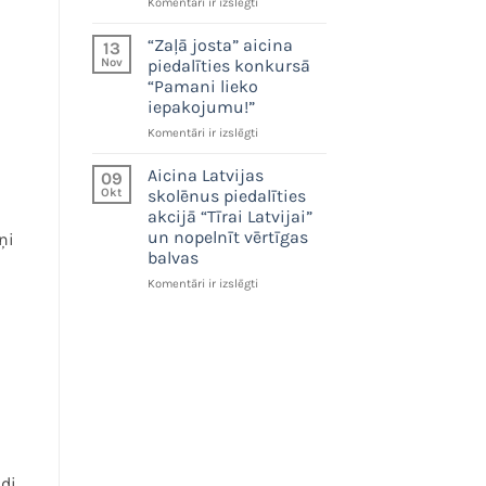
tonnas
Konkursa
Komentāri ir izslēgti
pārstrādājama
“Pamani
materiāla
lieko
“Zaļā josta” aicina
13
iepakojumu!”
Nov
piedalīties konkursā
izcilākās
“Pamani lieko
idejas
iepakojumu!”
saņem
1000
“Zaļā
Komentāri ir izslēgti
eiro
josta”
aicina
Aicina Latvijas
09
piedalīties
Okt
skolēnus piedalīties
konkursā
akcijā “Tīrai Latvijai”
“Pamani
un nopelnīt vērtīgas
ņi
lieko
balvas
iepakojumu!”
Aicina
Komentāri ir izslēgti
s
Latvijas
skolēnus
piedalīties
akcijā
“Tīrai
Latvijai”
un
nopelnīt
vērtīgas
balvas
di,