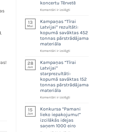
koncertu Tērvetē
“Zaļā
as
Komentāri ir izslēgti
josta”
23.
Kampaņas “Tīrai
13
maijā
Mai
Latvijai” rezultāti:
aicina
kopumā savāktas 452
.
uz
tonnas pārstrādājama
vides
materiāla
svētkiem
n
un
Kampaņas
Komentāri ir izslēgti
bezmaksas
“Tīrai
Fiņķa
Latvijai”
as!
Kampaņas “Tīrai
28
koncertu
rezultāti:
Jan
Latvijai”
Tērvetē
kopumā
starprezultāti:
savāktas
kopumā savāktas 152
452
tonnas pārstrādājama
tonnas
materiāla
pārstrādājama
materiāla
Kampaņas
Komentāri ir izslēgti
“Tīrai
Latvijai”
Konkursa “Pamani
15
starprezultāti:
Jan
lieko iepakojumu!”
kopumā
izcilākās idejas
savāktas
saņem 1000 eiro
152