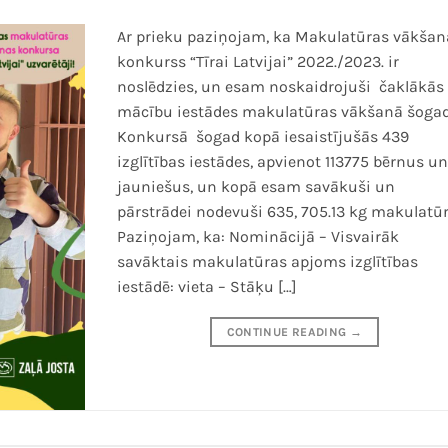
Ar prieku paziņojam, ka Makulatūras vākšan
konkurss “Tīrai Latvijai” 2022./2023. ir
noslēdzies, un esam noskaidrojuši čaklākās
mācību iestādes makulatūras vākšanā šogad
Konkursā šogad kopā iesaistījušās 439
izglītības iestādes, apvienot 113775 bērnus u
jauniešus, un kopā esam savākuši un
pārstrādei nodevuši 635, 705.13 kg makulatūr
Paziņojam, ka: Nominācijā – Visvairāk
savāktais makulatūras apjoms izglītības
iestādē: vieta – Stāķu […]
CONTINUE READING
→